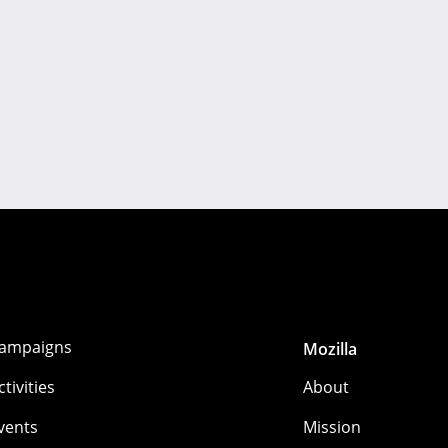
ampaigns
Mozilla
ctivities
About
vents
Mission