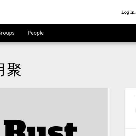
Log In
Groups
People
二月聚