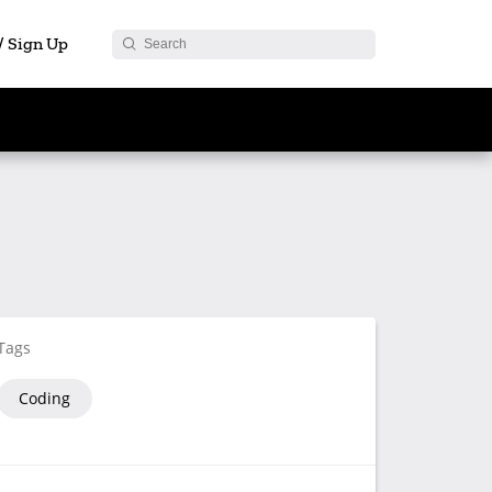
 / Sign Up
Tags
Coding