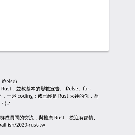
/else)
st，並教基本的變數宣告、if/else、for-
，一起 coding；或已經是 Rust 大神的你，為
・)ノ
群成員間的交流，與推廣 Rust，歡迎有熱情、
fish/2020-rust-tw