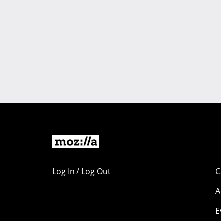
Log In / Log Out
C
A
E