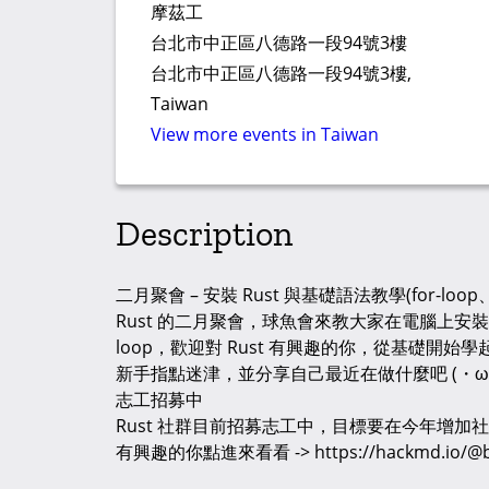
摩茲工
台北市中正區八德路一段94號3樓
台北市中正區八德路一段94號3樓,
Taiwan
View more events in Taiwan
Description
二月聚會 – 安裝 Rust 與基礎語法教學(for-loop、if
Rust 的二月聚會，球魚會來教大家在電腦上安裝 Ru
loop，歡迎對 Rust 有興趣的你，從基礎開始學起
新手指點迷津，並分享自己最近在做什麼吧 (・ω
志工招募中
Rust 社群目前招募志工中，目標要在今年增加社
有興趣的你點進來看看 -> https://hackmd.io/@ball