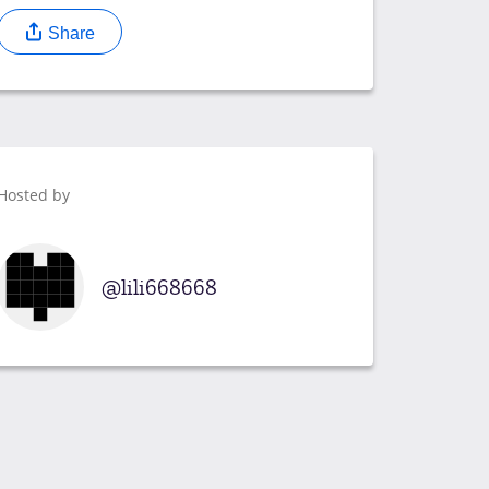
Share
Hosted by
lili668668