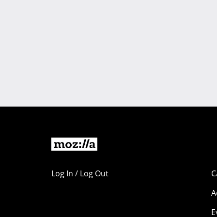
Log In / Log Out
C
A
E