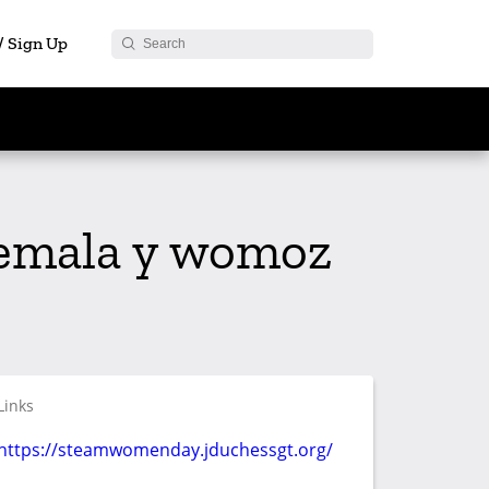
 / Sign Up
temala y womoz
Links
https://steamwomenday.jduchessgt.org/