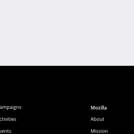
ampaigns
Mozilla
ctivities
About
vents
Mission