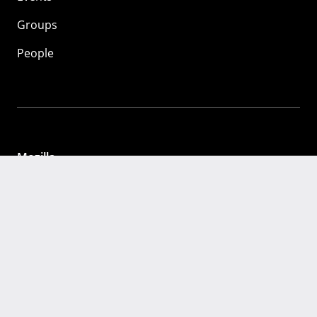
Groups
People
Mozilla
About
Mission
Donate
FAQ