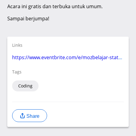
Acara ini gratis dan terbuka untuk umum.
Sampai berjumpa!
Links
https://www.eventbrite.com/e/mozbelajar-state-driven-interfaces-with-xstate-tickets-118440916971
Tags
Coding
Share